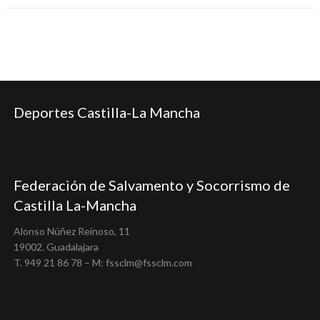
Deportes Castilla-La Mancha
Federación de Salvamento y Socorrismo de
Castilla La-Mancha
Alonso Núñez Reinoso, 11
19002. Guadalajara
T. 949 21 86 78 – M: fssclm@fssclm.com