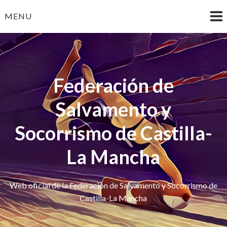
Skip
MENU
to
content
Federación de
Salvamento y
Socorrismo de Castilla-
La Mancha
Web oficial de la Federación de Salvamento y Socorrismo de
Castilla-La Mancha