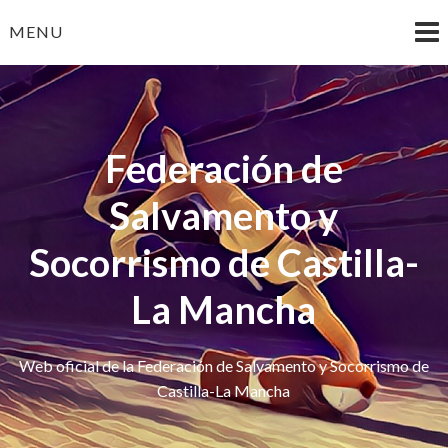
Skip
MENU
to
content
Federación de
Salvamento y
Socorrismo de Castilla-
La Mancha
Web oficial de la Federación de Salvamento y Socorrismo de
Castilla-La Mancha