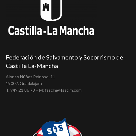
Federación de Salvamento y Socorrismo de
Castilla La-Mancha
Alonso Núñez Reinoso, 11
19002. Guadalajara
T. 949 21 86 78 – M: fssclm@fssclm.com