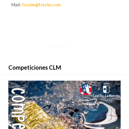
Mail:
fssclm@fssclm.com
Facebook
Instagram
YouTube
Competiciones CLM