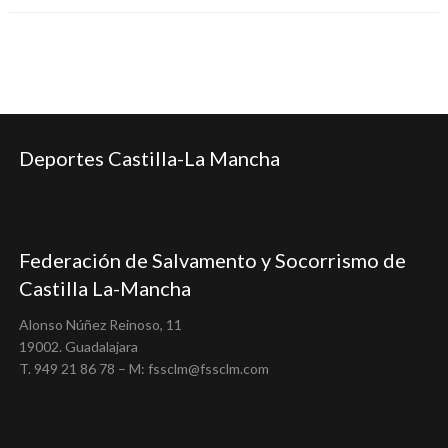
Deportes Castilla-La Mancha
Federación de Salvamento y Socorrismo de
Castilla La-Mancha
Alonso Núñez Reinoso, 11
19002. Guadalajara
T. 949 21 86 78 – M: fssclm@fssclm.com