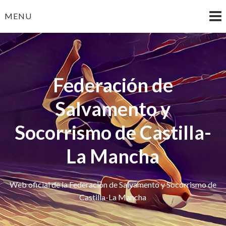
Skip
MENU
to
content
Federación de
Salvamento y
Socorrismo de Castilla-
La Mancha
Web oficial de la Federación de Salvamento y Socorrismo de
Castilla-La Mancha