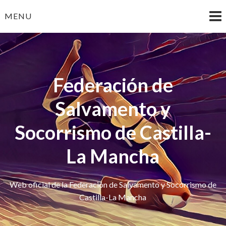
Skip
MENU
to
content
Federación de
Salvamento y
Socorrismo de Castilla-
La Mancha
Web oficial de la Federación de Salvamento y Socorrismo de
Castilla-La Mancha