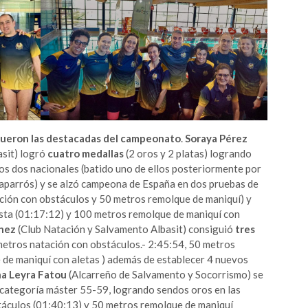
fueron las destacadas del campeonato
.
Soraya Pérez
sit) logró
cuatro medallas
(2 oros y 2 platas) logrando
os dos nacionales (batido uno de ellos posteriormente por
aparrós) y se alzó campeona de España en dos pruebas de
ación con obstáculos y 50 metros remolque de maniquí) y
sta (01:17:12) y 100 metros remolque de maniquí con
chez
(Club Natación y Salvamento Albasit)
consiguió
tres
etros natación con obstáculos.- 2:45:54, 50 metros
de maniquí con aletas ) además de establecer 4 nuevos
a Leyra Fatou
(Alcarreño de Salvamento y Socorrismo) se
a categoría máster 55-59, logrando sendos oros en las
áculos (01:40:13) y 50 metros remolque de maniquí