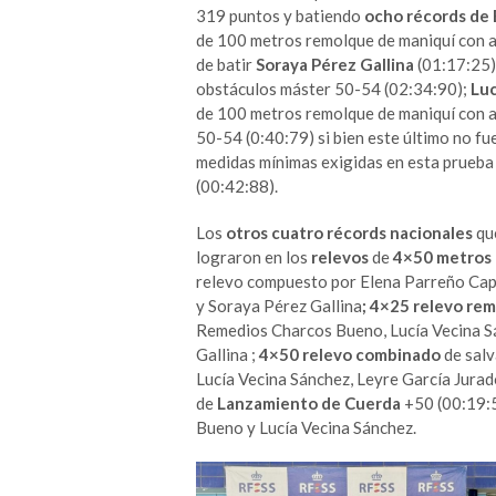
319 puntos y batiendo
ocho récords de
de 100 metros remolque de maniquí con 
de batir
Soraya Pérez Gallina
(01:17:25)
obstáculos máster 50-54 (02:34:90);
Luc
de 100 metros remolque de maniquí con a
50-54 (0:40:79) si bien este último no fu
medidas mínimas exigidas en esta prueba 
(00:42:88).
Los
otros cuatro récords nacionales
que
lograron en los
relevos
de
4×50 metros 
relevo compuesto por Elena Parreño Capa
y Soraya Pérez Gallina
; 4×25 relevo re
Remedios Charcos Bueno, Lucía Vecina S
Gallina ;
4×50 relevo combinado
de salv
Lucía Vecina Sánchez, Leyre García Jurad
de
Lanzamiento de Cuerda
+50 (00:19:5
Bueno y Lucía Vecina Sánchez.