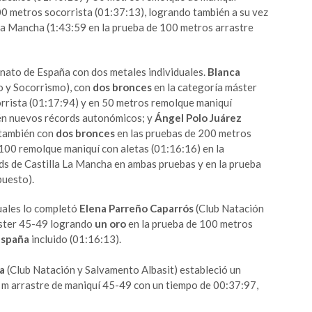
00 metros socorrista (01:37:13), logrando también a su vez
La Mancha (1:43:59 en la prueba de 100 metros arrastre
nato de España con dos metales individuales.
Blanca
o y Socorrismo), con
dos bronces
en la categoría máster
rrista (01:17:94) y en 50 metros remolque maniquí
ién nuevos récords autonómicos; y
Ángel Polo Juárez
 también con
dos bronces
en las pruebas de 200 metros
100 remolque maniquí con aletas (01:16:16) en la
s de Castilla La Mancha en ambas pruebas y en la prueba
puesto).
duales lo completó
Elena Parreño Caparrós
(Club Natación
áster 45-49 logrando
un oro
en la prueba de 100 metros
España
incluido (01:16:13).
a
(Club Natación y Salvamento Albasit)
estableció un
 m arrastre de maniquí 45-49 con un tiempo de 00:37:97,