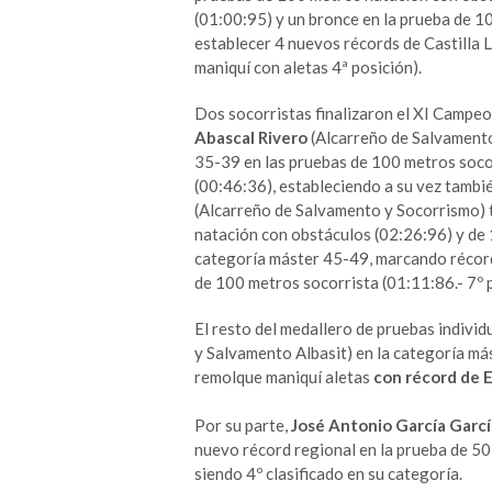
(01:00:95) y un bronce en la prueba de 1
establecer 4 nuevos récords de Castilla 
maniquí con aletas 4ª posición).
Dos socorristas finalizaron el XI Campeo
Abascal Rivero
(Alcarreño de Salvament
35-39 en las pruebas de 100 metros soco
(00:46:36), estableciendo a su vez tamb
(Alcarreño de Salvamento y Socorrismo)
natación con obstáculos (02:26:96) y de 
categoría máster 45-49, marcando récord
de 100 metros socorrista (01:11:86.- 7º 
El resto del medallero de pruebas indivi
y Salvamento Albasit) en la categoría m
remolque maniquí aletas
con récord de 
Por su parte,
José Antonio García Garcí
nuevo récord regional en la prueba de 50
siendo 4º clasificado en su categoría.