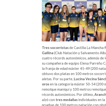
Tres socorristas
de Castilla La Mancha
Gallina
(Club Natación y Salvamento Alba
cuatro récords autonómicos, además de l
su compañera de equipo Elena Parreño C
la franja de edad máster 45-49 (200 nat
obtuvo dos platas en 100 metros socorri
aletas. Por su parte,
Lucina Vecina Sán
oros
en la categoría máster 50-54 (200 m
remolque maniquí y 100 metros remolque 
récords autonómicos. Por último,
Aranch
alzó con
tres medallas
individuales en l
pruebas de 100 metros natación con obst