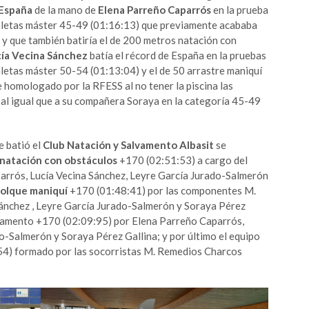
 España
de la mano de
Elena Parreño Caparrós
en la prueba
aletas máster 45-49 (01:16:13) que previamente acababa
 y que también batiría el de 200 metros natación con
ía Vecina Sánchez
batía el récord de España en la pruebas
letas máster 50-54 (01:13:04) y el de 50 arrastre maniquí
e homologado por la RFESS al no tener la piscina las
al igual que a su compañera Soraya en la categoría 45-49
 batió el
Club Natación y Salvamento Albasit
se
natación con obstáculos
+170 (02:51:53) a cargo del
rrós, Lucía Vecina Sánchez, Leyre García Jurado-Salmerón
molque maniquí
+170 (01:48:41) por las componentes M.
ánchez , Leyre García Jurado-Salmerón y Soraya Pérez
amento +170 (02:09:95) por Elena Parreño Caparrós,
o-Salmerón y Soraya Pérez Gallina; y por último el equipo
4) formado por las socorristas M. Remedios Charcos